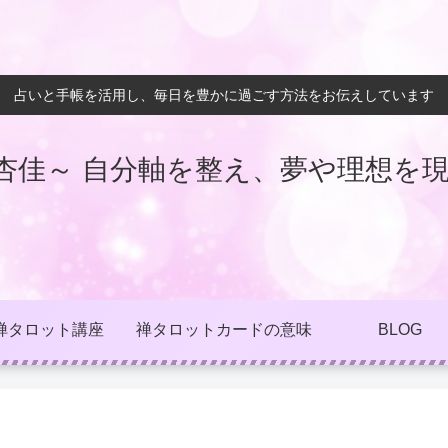
占いと手帳を活用し、毎日を豊かに過ごす方法をお伝えしています
杏佳～ 自分軸を整え、夢や理想を現
禅タロット講座
禅タロットカードの意味
BLOG