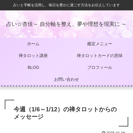
占いと手帳を活用し、毎日を豊かに過ごす方法をお伝えしています
占い☆杏佳～ 自分軸を整え、夢や理想を現実に ～
ホーム
鑑定メニュー
禅タロット講座
禅タロットカードの意味
BLOG
プロフィール
お問い合わせ
今週（1/6～1/12）の禅タロットからの
メッセージ
2025.01.06