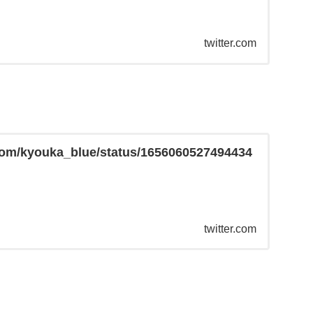
twitter.com
r.com/kyouka_blue/status/1656060527494434
twitter.com