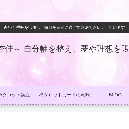
占いと手帳を活用し、毎日を豊かに過ごす方法をお伝えしています
杏佳～ 自分軸を整え、夢や理想を現
禅タロット講座
禅タロットカードの意味
BLOG