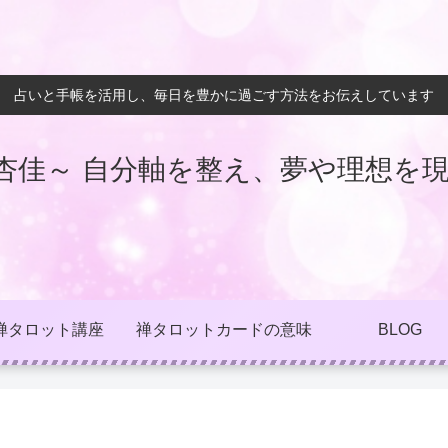
占いと手帳を活用し、毎日を豊かに過ごす方法をお伝えしています
杏佳～ 自分軸を整え、夢や理想を現
禅タロット講座
禅タロットカードの意味
BLOG