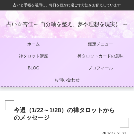
占いと手帳を活用し、毎日を豊かに過ごす方法をお伝えしています
占い☆杏佳～ 自分軸を整え、夢や理想を現実に ～
ホーム
鑑定メニュー
禅タロット講座
禅タロットカードの意味
BLOG
プロフィール
お問い合わせ
今週（1/22～1/28）の禅タロットから
のメッセージ
2024.01.22