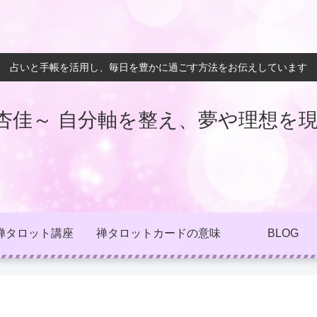
占いと手帳を活用し、毎日を豊かに過ごす方法をお伝えしています
杏佳～ 自分軸を整え、夢や理想を現
禅タロット講座
禅タロットカードの意味
BLOG