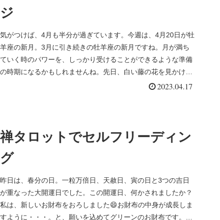
ジ
気がつけば、4月も半分が過ぎています。今週は、4月20日が牡
羊座の新月。3月に引き続きの牡羊座の新月ですね。月が満ち
ていく時のパワーを、しっかり受けることができるような準備
の時期になるかもしれませんね。先日、白い藤の花を見かけま
した。藤色と...
2023.04.17
禅タロットでセルフリーディン
グ
昨日は、春分の日。一粒万倍日、天赦日、寅の日と3つの吉日
が重なった大開運日でした。この開運日、何かされましたか？
私は、新しいお財布をおろしました😄お財布の中身が成長しま
すように・・・。と、願いを込めてグリーンのお財布です。ず