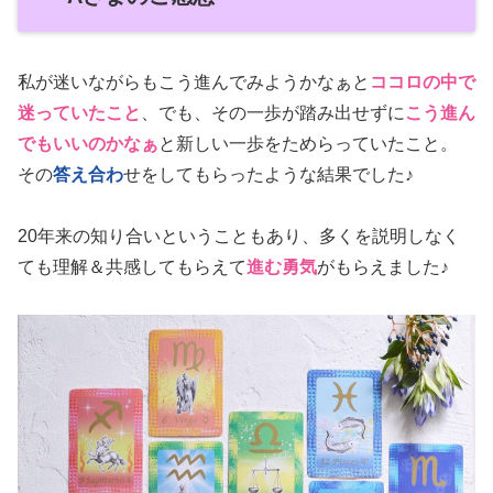
私が迷いながらもこう進んでみようかなぁと
ココロの中で
迷っていたこと
、でも、その一歩が踏み出せずに
こう進ん
でもいいのかなぁ
と新しい一歩をためらっていたこと。
その
答え合わ
せをしてもらったような結果でした♪
20年来の知り合いということもあり、多くを説明しなく
ても理解＆共感してもらえて
進む勇気
がもらえました♪