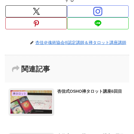
杏佳＠魂術協会®認定講師＆禅タロット講座講師
関連記事
杏佳式OSHO禅タロット講座6回目
禅タロット