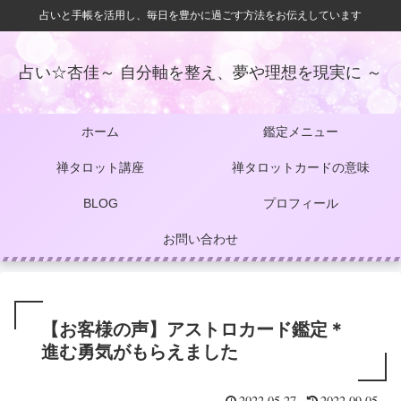
占いと手帳を活用し、毎日を豊かに過ごす方法をお伝えしています
占い☆杏佳～ 自分軸を整え、夢や理想を現実に ～
ホーム
鑑定メニュー
禅タロット講座
禅タロットカードの意味
BLOG
プロフィール
お問い合わせ
【お客様の声】アストロカード鑑定＊
進む勇気がもらえました
2022.05.27
2022.09.05