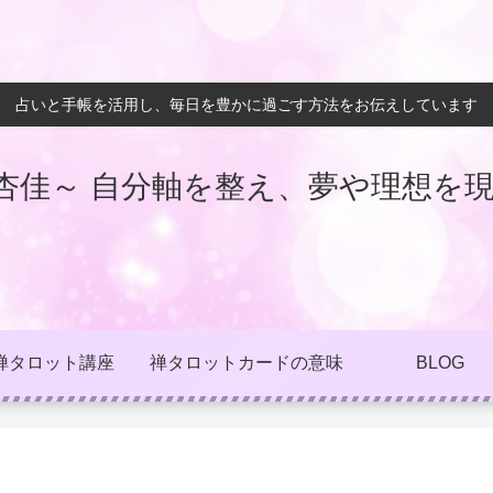
占いと手帳を活用し、毎日を豊かに過ごす方法をお伝えしています
杏佳～ 自分軸を整え、夢や理想を現
禅タロット講座
禅タロットカードの意味
BLOG