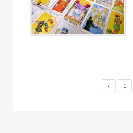
前
1
へ