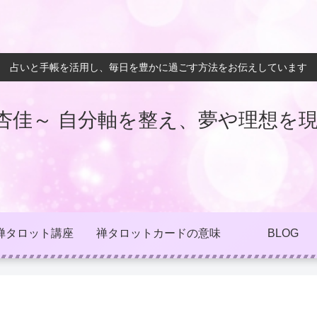
占いと手帳を活用し、毎日を豊かに過ごす方法をお伝えしています
杏佳～ 自分軸を整え、夢や理想を現
禅タロット講座
禅タロットカードの意味
BLOG