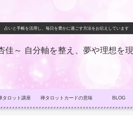
占いと手帳を活用し、毎日を豊かに過ごす方法をお伝えしています
杏佳～ 自分軸を整え、夢や理想を現
禅タロット講座
禅タロットカードの意味
BLOG