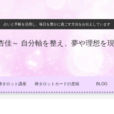
占いと手帳を活用し、毎日を豊かに過ごす方法をお伝えしています
杏佳～ 自分軸を整え、夢や理想を現
禅タロット講座
禅タロットカードの意味
BLOG