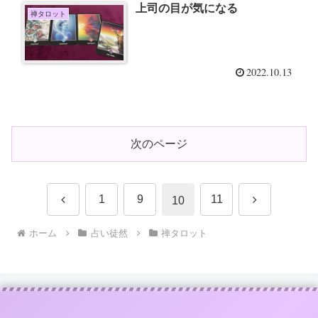
上司の目が気になる
禅タロット
2022.10.13
次のページ
前
次
1
9
11
10
へ
へ
ホーム
占い徒然
禅タロット