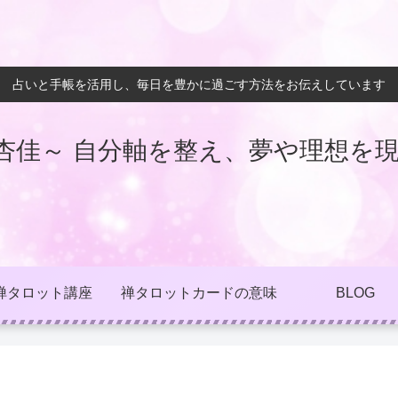
占いと手帳を活用し、毎日を豊かに過ごす方法をお伝えしています
杏佳～ 自分軸を整え、夢や理想を現
禅タロット講座
禅タロットカードの意味
BLOG